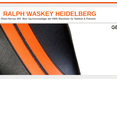
RALPH WASKEY HEIDELBERG
g Rhein-Neckar öfftl. Best Sachverständiger der HWK Mannheim für Sattlerei & Polsterei