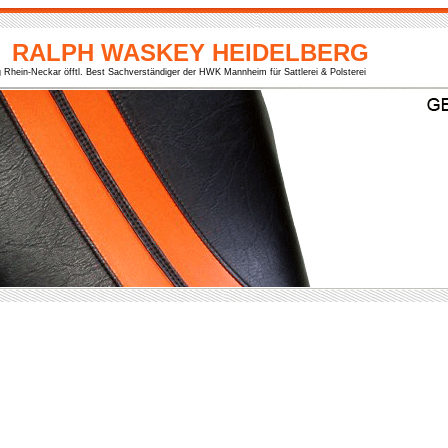
RALPH WASKEY HEIDELBERG
g Rhein-Neckar öfftl. Best Sachverständiger der HWK Mannheim für Sattlerei & Polsterei